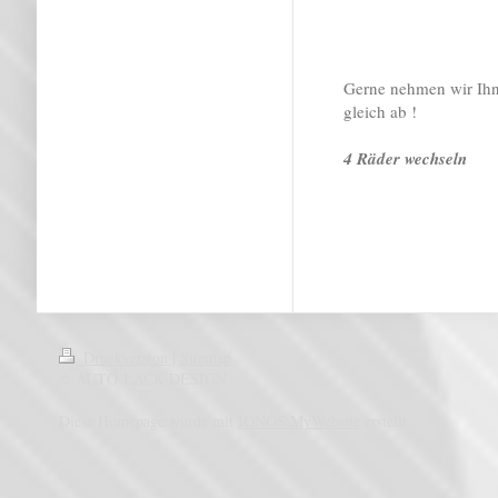
Gerne nehmen wir Ihn
gleich ab !
4 Räder wechseln
Druckversion
|
Sitemap
© AUTO-LACK-DESIGN
Diese Homepage wurde mit
IONOS MyWebsite
erstellt.